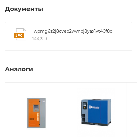
Документы
iwpmg6z2j8cvep2vwnbj8yax1vt40f8d
144,3 кб
Аналоги