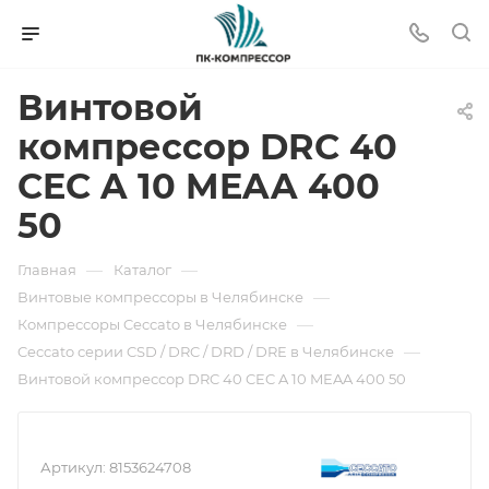
Винтовой
компрессор DRC 40
CEC A 10 MEAA 400
50
—
—
Главная
Каталог
—
Винтовые компрессоры в Челябинске
—
Компрессоры Ceccato в Челябинске
—
Ceccato серии CSD / DRC / DRD / DRE в Челябинске
Винтовой компрессор DRC 40 CEC A 10 MEAA 400 50
Артикул:
8153624708