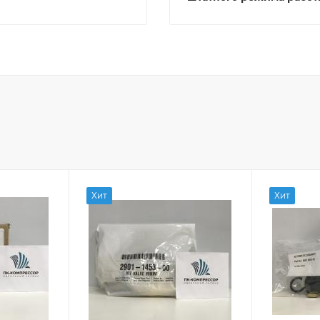
Хит
Хит