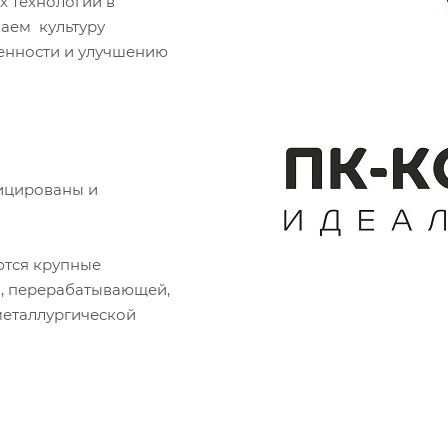
 технологий в
шаем культуру
енности и улучшению
фицированы и
тся крупные
й, перерабатывающей,
еталлургической