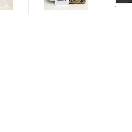
BLY /
1621737890 =1621737800 OIL
Винтово
FILTER ELEMENT
120 A 8,5
(Масляный фильтр)
1623181080
Под зака
Арт.: 1621737890
Под заказ
ЗАГРУЗИТЬ ЕЩЕ