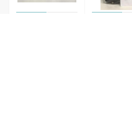
2200599825
1623181080 ASSEM
THERMOSTATIC VALVE KIT
Сбросной клапан
C106 / Рем.комплект
Арт.: 
Под заказ
термостатического
клапана
Арт.: 2200599825
Под заказ