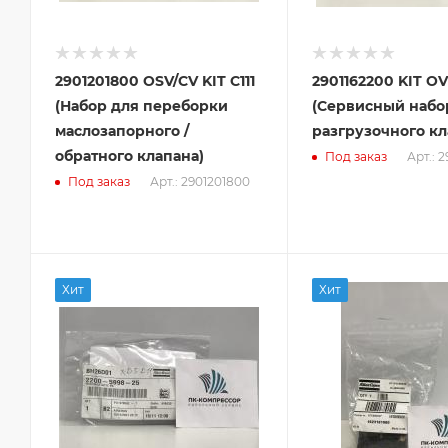
2901201800 OSV/CV KIT C111
2901162200 KIT 
(Набор для переборки
(Сервисный набо
маслозапорного /
разгрузочного кл
обратного клапана)
Арт.: 
Под заказ
Арт.: 2901201800
Под заказ
Хит
Хит