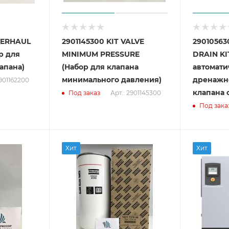
OVERHAUL
2901145300 KIT VALVE
2901056
р для
MINIMUM PRESSURE
DRAIN KI
апана)
(Набор для клапана
автомати
минимального давления)
дренажно
2901162200
клапана 
Арт.: 2901145300
Под заказ
Под зака
Хит
Хит