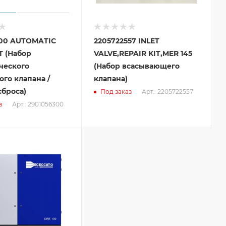
300 AUTOMATIC
2205722557 INLET
T (Набор
VALVE,REPAIR KIT,MER 145
ческого
(Набор всасывающего
го клапана /
клапана)
сброса)
Арт.: 2205722557
Под заказ
Арт.: 2901056300
з