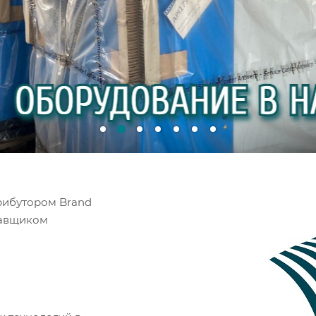
рибутором Brand
ставщиком