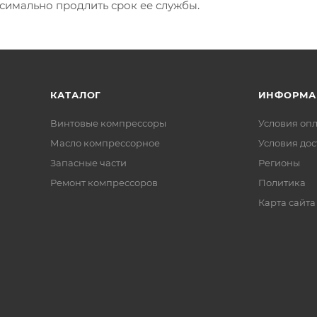
ксимально продлить срок ее службы.
КАТАЛОГ
ИНФОРМА
Винтовые компрессоры
Условия оп
Масло компрессорное
Условия дос
Запасные части
Регионы
Ремонт компрессоров
Политика
Карта сайта