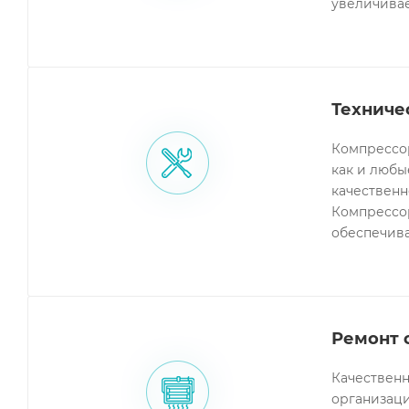
увеличивае
Техниче
Компрессор
как и любы
качественн
Компрессор
обеспечива
Ремонт 
Качественн
организаци