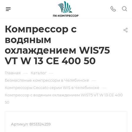
Компрессор с
водяным
охлаждением WIS75
VT W 13 CE 400 50
—
—
Главная
Каталог
—
Безмасляные компрессоры в Челябинске
—
Компрессоры Ceccato серии WIS в Челябинске
Компрессор с водяным охлаждением WIS75 VT W 13 CE 400
50
Артикул:
8153324259