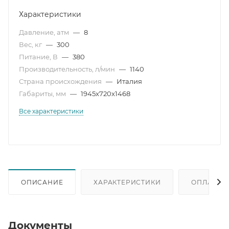
Характеристики
Давление, атм
—
8
Вес, кг
—
300
Питание, В
—
380
Производительность, л/мин
—
1140
Страна происхождения
—
Италия
Габариты, мм
—
1945x720x1468
Все характеристики
ОПИСАНИЕ
ХАРАКТЕРИСТИКИ
ОПЛАТА
Документы