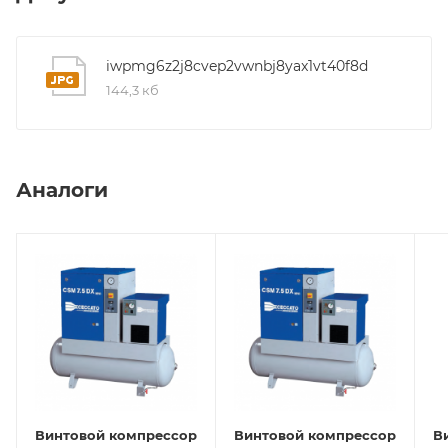
iwpmg6z2j8cvep2vwnbj8yax1vt40f8d
144,3 кб
Аналоги
Винтовой компрессор
Винтовой компрессор
В