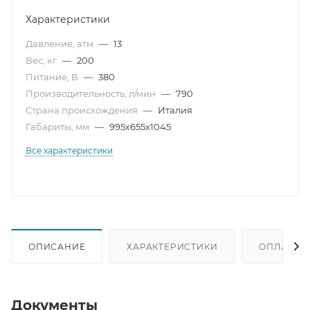
Характеристики
Давление, атм
—
13
Вес, кг
—
200
Питание, В
—
380
Производительность, л/мин
—
790
Страна происхождения
—
Италия
Габариты, мм
—
995х655х1045
Все характеристики
ОПИСАНИЕ
ХАРАКТЕРИСТИКИ
ОПЛАТА
Документы