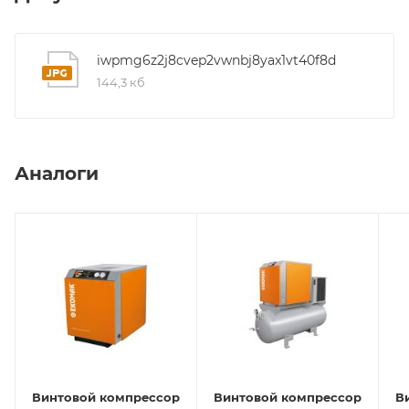
iwpmg6z2j8cvep2vwnbj8yax1vt40f8d
144,3 кб
Аналоги
Винтовой компрессор
Винтовой компрессор
В