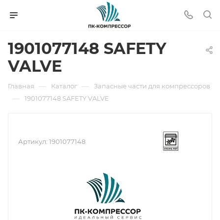
1901077148 SAFETY
VALVE
—
—
Главная
Каталог
Запасные части для компрессоров
—
1901077148 SAFETY VALVE
Артикул:
1901077148