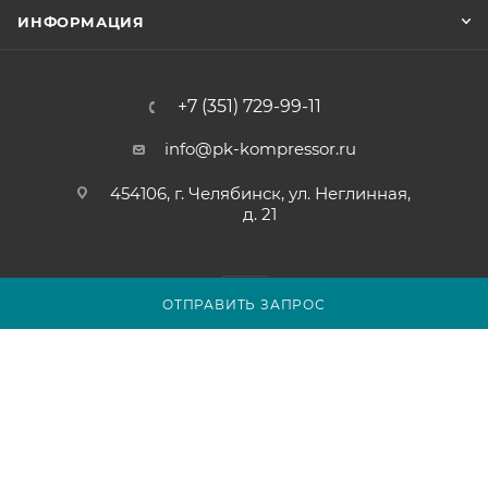
ИНФОРМАЦИЯ
+7 (351) 729-99-11
info@pk-kompressor.ru
454106, г. Челябинск, ул. Неглинная,
д. 21
ОТПРАВИТЬ ЗАПРОС
2007 - 2026 © ООО «ПК-КОМПРЕССОР»
Обращаем ваше внимание на то, что вся представленная на
сайте chel.pk-kompressor.ru информация носит
исключительно информационный характер и ни при каких
условиях не является публичной офертой определяемой