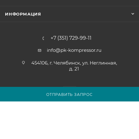
ИНФОРМАЦИЯ
+7 (351) 729-99-11
info@pk-kompressor.ru
454106, г. Челябинск, ул. Неглинная,
д. 21
ОТПРАВИТЬ ЗАПРОС
2007 - 2026 © ООО «ПК-КОМПРЕССОР»
Обращаем ваше внимание на то, что вся представленная на
сайте chel.pk-kompressor.ru информация носит
исключительно информационный характер и ни при каких