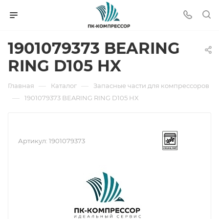
1901079373 BEARING
RING D105 HX
—
—
Главная
Каталог
Запасные части для компрессоров
—
1901079373 BEARING RING D105 HX
Артикул:
1901079373