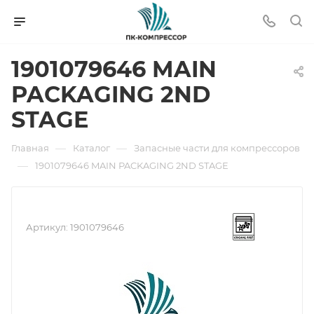
1901079646 MAIN
PACKAGING 2ND
STAGE
—
—
Главная
Каталог
Запасные части для компрессоров
—
1901079646 MAIN PACKAGING 2ND STAGE
Артикул:
1901079646