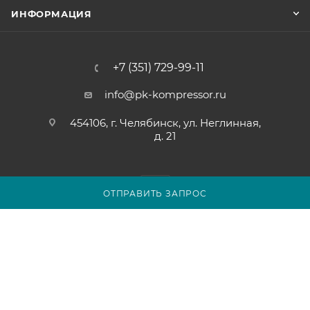
ИНФОРМАЦИЯ
+7 (351) 729-99-11
info@pk-kompressor.ru
454106, г. Челябинск, ул. Неглинная,
д. 21
ОТПРАВИТЬ ЗАПРОС
2007 - 2026 © ООО «ПК-КОМПРЕССОР»
Обращаем ваше внимание на то, что вся представленная на
сайте chel.pk-kompressor.ru информация носит
исключительно информационный характер и ни при каких
условиях не является публичной офертой определяемой