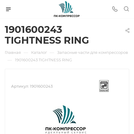
1901600243
TIGHTNESS RING
—
—
Главная
Каталог
Запасные части для компрессоров
—
1901600243 TIGHTNESS RING
Артикул:
1901600243