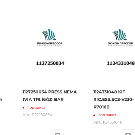
зования оборудования. ООО «ПК-Компрессор» - надежны
 зарекомендовали себя как ответственного и надежного
1127250034 PRESS.NEMA
1124331048 KIT
h
1VIA TRI.16/20 BAR
RIC.ESS.SCS-V230-
R7016B
Под заказ
Арт.: 1127250034
Под заказ
Арт.: 1124331048