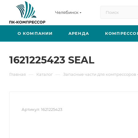
Челябинск
О КОМПАНИИ
АРЕНДА
КОМПРЕССО
1621225423 SEAL
—
—
Главная
Каталог
Запасные части для компрессоров
Артикул:
1621225423