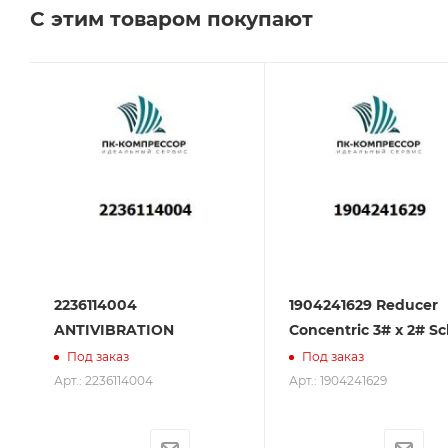
С этим товаром покупают
Сервисное обслуживание на всех этапах исполь
поставщик. Мы работаем на рынке более 14 лет и
2236114004
1904241629 Reducer
ANTIVIBRATION
Concentric 3# x 2# Sc
Под заказ
Под заказ
Арт.: 2236114004
Арт.: 1904241629