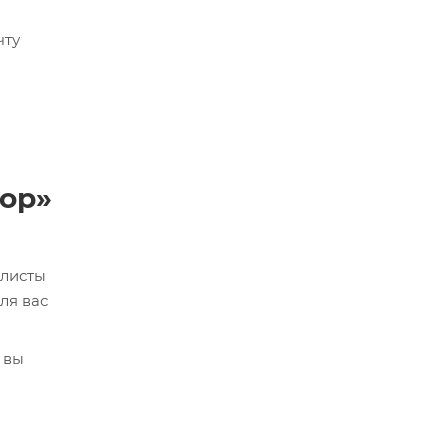
чту
сор»
алисты
ля вас
 вы
кве,