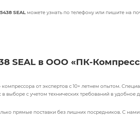
25438 SEAL
можете узнать по телефону или пишите на по
438 SEAL в ООО «ПК-Компрес
компрессора от экспертов с 10+ летнем опытом. Специ
в выборе с учетом технических требований в удобное д
лько прямые поставки без лишних посредников. С нами
ь 0017231275 CABLE Кабель с доставкой со склада в Мос