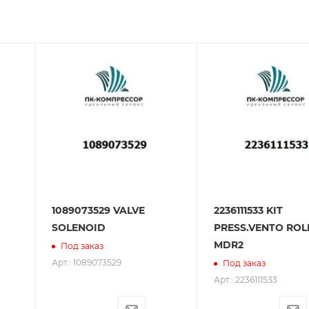
зования оборудования. ООО «ПК-Компрессор» - надежны
 зарекомендовали себя как ответственного и надежного
1089073529 VALVE
2236111533 KIT
SOLENOID
PRESS.VENTO ROL
MDR2
Под заказ
Арт.: 1089073529
Под заказ
Арт.: 2236111533