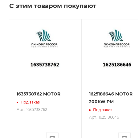
С этим товаром покупают
Сервисное обслуживание на всех этапах исполь
поставщик. Мы работаем на рынке более 14 лет и
1635738762 MOTOR
1625186646 MOTOR
200KW PM
Под заказ
Арт.: 1635738762
Под заказ
Арт.: 1625186646