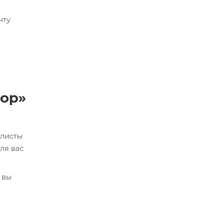
чту
сор»
алисты
ля вас
 вы
кве,