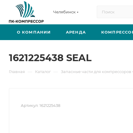
Челябинск
О КОМПАНИИ
АРЕНДА
КОМПРЕССО
1621225438 SEAL
—
—
Главная
Каталог
Запасные части для компрессоров
Артикул:
1621225438