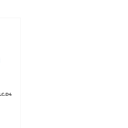
й
 партнера
LC.D4