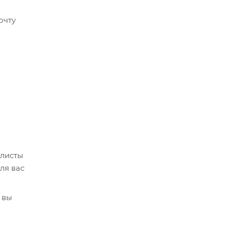
очту
алисты
ля вас
 вы
кве,