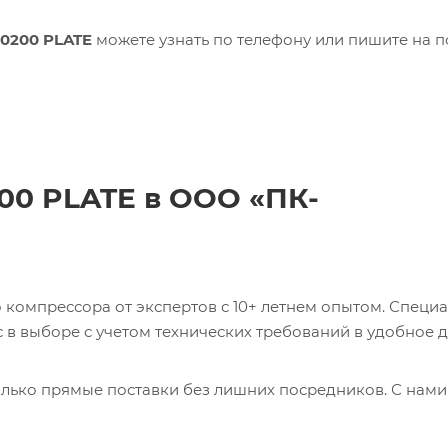
30200 PLATE
можете узнать по телефону или пишите на п
200 PLATE в ООО «ПК-
компрессора от экспертов с 10+ летнем опытом. Специ
в выборе с учетом технических требований в удобное д
лько прямые поставки без лишних посредников. С нами
ь 0017231275 CABLE Кабель с доставкой со склада в Мос