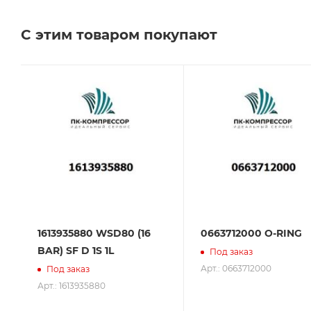
Челябинске, Самаре и Тольятти.
С этим товаром покупают
Сервисное обслуживание на всех этапах исполь
поставщик. Мы работаем на рынке более 14 лет и
1613935880 WSD80 (16
0663712000 O-RING
BAR) SF D 1S 1L
Под заказ
Арт.: 0663712000
Под заказ
Арт.: 1613935880