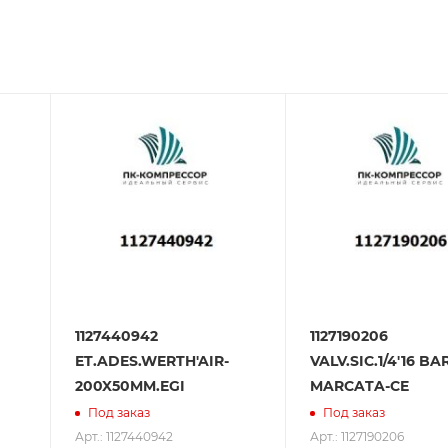
зования оборудования. ООО «ПК-Компрессор» - надежны
 зарекомендовали себя как ответственного и надежного
1127440942
1127190206
ET.ADES.WERTH'AIR-
VALV.SIC.1/4'16 BA
200X50MM.EGI
MARCATA-CE
Под заказ
Под заказ
Арт.: 1127440942
Арт.: 1127190206