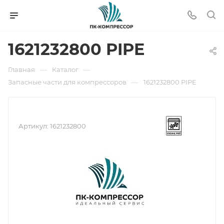
1621232800 PIPE
—
—
Главная
Каталог
—
Запасные части для компрессоров
1621232800 PIPE
Артикул:
1621232800