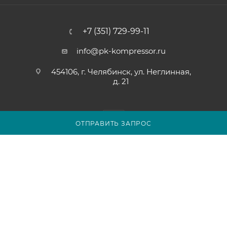
+7 (351) 729-99-11
info@pk-kompressor.ru
454106, г. Челябинск, ул. Неглинная,
д. 21
ОТПРАВИТЬ ЗАПРОС
2007 - 2026 © ООО «ПК-КОМПРЕССОР»
Обращаем ваше внимание на то, что вся представленная на
сайте chel.pk-kompressor.ru информация носит
исключительно информационный характер и ни при каких
условиях не является публичной офертой определяемой
положениями Статьи 437(2) Гражданского кодекса
Российской Федерации.