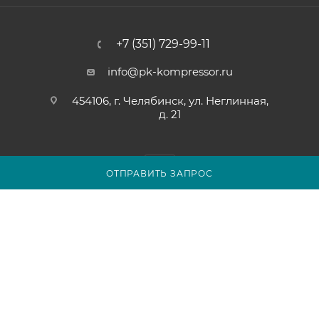
+7 (351) 729-99-11
info@pk-kompressor.ru
454106, г. Челябинск, ул. Неглинная,
д. 21
ОТПРАВИТЬ ЗАПРОС
2007 - 2026 © ООО «ПК-КОМПРЕССОР»
Обращаем ваше внимание на то, что вся представленная на
сайте chel.pk-kompressor.ru информация носит
исключительно информационный характер и ни при каких
условиях не является публичной офертой определяемой
положениями Статьи 437(2) Гражданского кодекса
Российской Федерации.