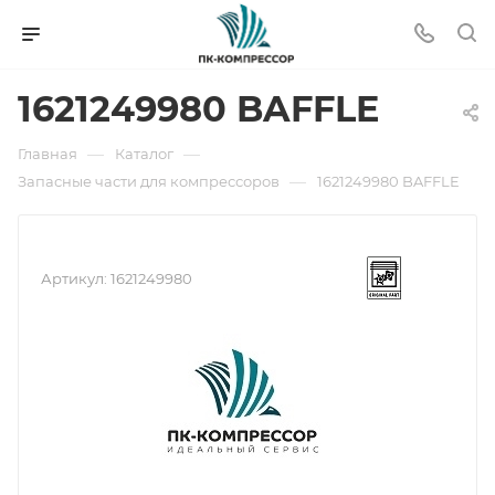
1621249980 BAFFLE
—
—
Главная
Каталог
—
Запасные части для компрессоров
1621249980 BAFFLE
Артикул:
1621249980