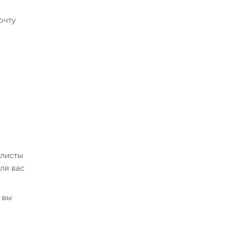
очту
алисты
ля вас
 вы
кве,