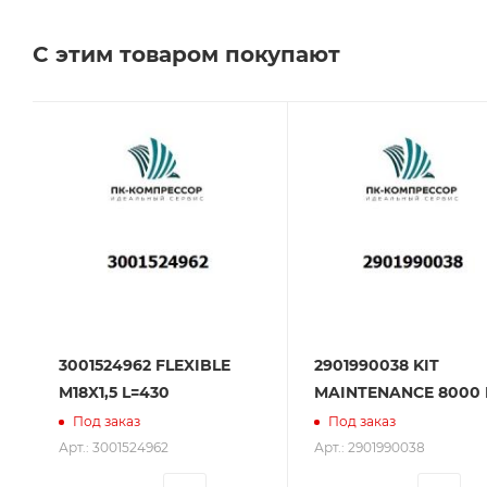
Челябинске, Самаре и Тольятти.
С этим товаром покупают
Сервисное обслуживание на всех этапах исполь
поставщик. Мы работаем на рынке более 14 лет и
3001524962 FLEXIBLE
2901990038 KIT
M18X1,5 L=430
MAINTENANCE 8000 
Под заказ
Под заказ
Арт.: 3001524962
Арт.: 2901990038