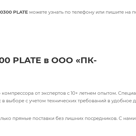
50300 PLATE
можете узнать по телефону или пишите на п
300 PLATE в ООО «ПК-
компрессора от экспертов с 10+ летнем опытом. Специ
в выборе с учетом технических требований в удобное д
лько прямые поставки без лишних посредников. С нами
ь 0017231275 CABLE Кабель с доставкой со склада в Мос