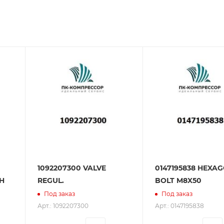
зования оборудования. ООО «ПК-Компрессор» - надежны
 зарекомендовали себя как ответственного и надежного
1092207300 VALVE
0147195838 HEXA
H
REGUL.
BOLT M8X50
Под заказ
Под заказ
Арт.: 1092207300
Арт.: 0147195838