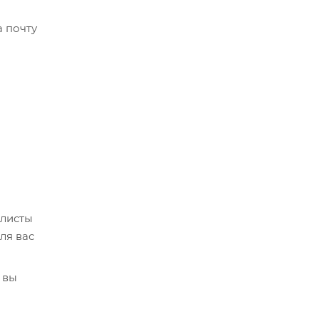
а почту
алисты
ля вас
 вы
кве,