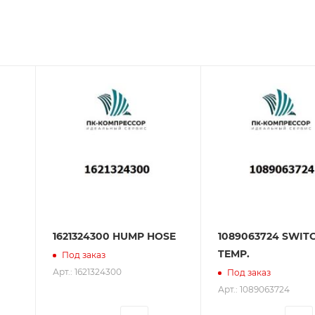
зования оборудования. ООО «ПК-Компрессор» - надежны
 зарекомендовали себя как ответственного и надежного
1621324300 HUMP HOSE
1089063724 SWIT
TEMP.
Под заказ
Арт.: 1621324300
Под заказ
Арт.: 1089063724