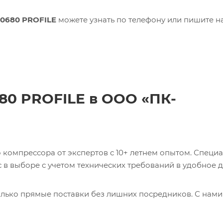
50680 PROFILE
можете узнать по телефону или пишите н
680 PROFILE в ООО «ПК-
компрессора от экспертов с 10+ летнем опытом. Специ
в выборе с учетом технических требований в удобное д
лько прямые поставки без лишних посредников. С нами
ь 0017231275 CABLE Кабель с доставкой со склада в Мос