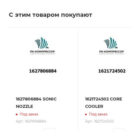
Челябинске, Самаре и Тольятти.
С этим товаром покупают
Сервисное обслуживание на всех этапах исполь
поставщик. Мы работаем на рынке более 14 лет и
1627806884 SONIC
1621724502 CORE
NOZZLE
COOLER
Под заказ
Под заказ
Арт.: 1627806884
Арт.: 1621724502