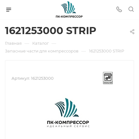
1621253000 STRIP
—
—
Главная
Каталог
—
Запасные части для компрессоров
1621253000 STRIP
Артикул:
1621253000