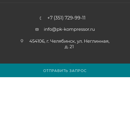
+7 (351) 729-99-11
info@pk-kompressor.ru
454106, г. Челябинск, ул. Неглинная,
д. 21
ОТПРАВИТЬ ЗАПРОС
2007 - 2026 © ООО «ПК-КОМПРЕССОР»
Обращаем ваше внимание на то, что вся представленная на
сайте chel.pk-kompressor.ru информация носит
исключительно информационный характер и ни при каких
условиях не является публичной офертой определяемой
положениями Статьи 437(2) Гражданского кодекса
Российской Федерации.