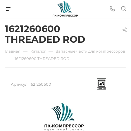
1621260600
THREADED ROD
—
—
Главная
Каталог
Запасные части для компрессоров
—
1621260600 THREADED ROD
Артикул:
1621260600