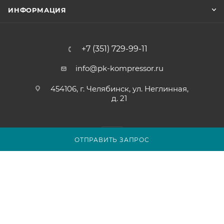
ИНФОРМАЦИЯ
+7 (351) 729-99-11
info@pk-kompressor.ru
454106, г. Челябинск, ул. Неглинная,
д. 21
ОТПРАВИТЬ ЗАПРОС
2007 - 2026 © ООО «ПК-КОМПРЕССОР»
Обращаем ваше внимание на то, что вся представленная на
сайте chel.pk-kompressor.ru информация носит
исключительно информационный характер и ни при каких
условиях не является публичной офертой определяемой