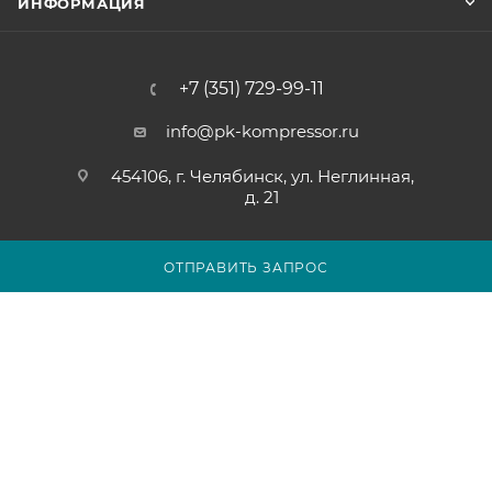
ИНФОРМАЦИЯ
+7 (351) 729-99-11
info@pk-kompressor.ru
454106, г. Челябинск, ул. Неглинная,
д. 21
ОТПРАВИТЬ ЗАПРОС
2007 - 2026 © ООО «ПК-КОМПРЕССОР»
Обращаем ваше внимание на то, что вся представленная на
сайте chel.pk-kompressor.ru информация носит
исключительно информационный характер и ни при каких
условиях не является публичной офертой определяемой
положениями Статьи 437(2) Гражданского кодекса