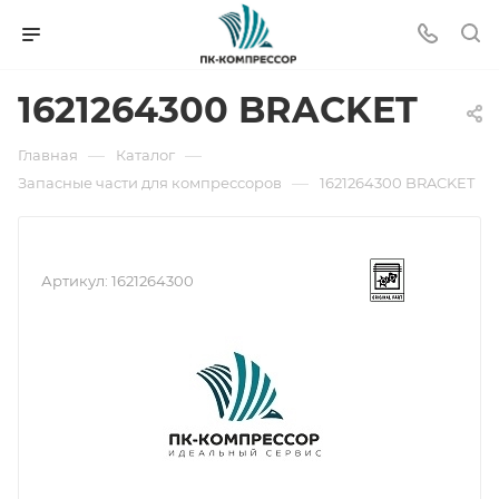
1621264300 BRACKET
—
—
Главная
Каталог
—
Запасные части для компрессоров
1621264300 BRACKET
Артикул:
1621264300