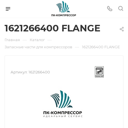
1621266400 FLANGE
—
—
Главная
Каталог
—
Запасные части для компрессоров
1621266400 FLANGE
Артикул:
1621266400