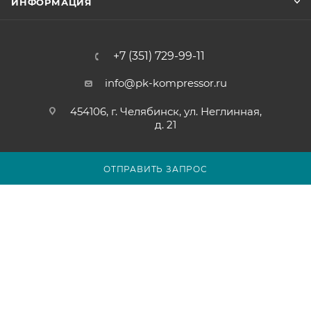
ИНФОРМАЦИЯ
+7 (351) 729-99-11
info@pk-kompressor.ru
454106, г. Челябинск, ул. Неглинная,
д. 21
ОТПРАВИТЬ ЗАПРОС
2007 - 2026 © ООО «ПК-КОМПРЕССОР»
Обращаем ваше внимание на то, что вся представленная на
сайте chel.pk-kompressor.ru информация носит
исключительно информационный характер и ни при каких
условиях не является публичной офертой определяемой
положениями Статьи 437(2) Гражданского кодекса