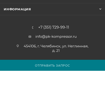
ИНФОРМАЦИЯ
+7 (351) 729-99-11
info@pk-kompressor.ru
454106, г. Челябинск, ул. Неглинная,
д. 21
ОТПРАВИТЬ ЗАПРОС
2007 - 2026 © ООО «ПК-КОМПРЕССОР»
Обращаем ваше внимание на то, что вся представленная на
сайте chel.pk-kompressor.ru информация носит
исключительно информационный характер и ни при каких