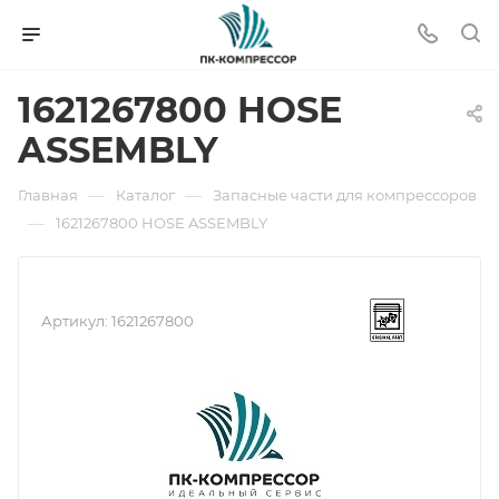
1621267800 HOSE
ASSEMBLY
—
—
Главная
Каталог
Запасные части для компрессоров
—
1621267800 HOSE ASSEMBLY
Артикул:
1621267800