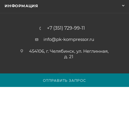
ИНФОРМАЦИЯ
+7 (351) 729-99-11
info@pk-kompressor.ru
454106, г. Челябинск, ул. Неглинная,
д. 21
ОТПРАВИТЬ ЗАПРОС
2007 - 2026 © ООО «ПК-КОМПРЕССОР»
Обращаем ваше внимание на то, что вся представленная на
сайте chel.pk-kompressor.ru информация носит
исключительно информационный характер и ни при каких
условиях не является публичной офертой определяемой