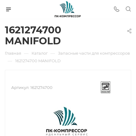
1621274700
MANIFOLD
—
—
Главная
Каталог
Запасные части для компрессоров
—
1621274700 MANIFOLD
Артикул:
1621274700