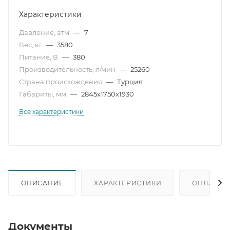
Характеристики
Давление, атм
—
7
Вес, кг
—
3580
Питание, В
—
380
Производительность, л/мин
—
25260
Страна происхождения
—
Турция
Габариты, мм
—
2845х1750х1930
Все характеристики
ОПИСАНИЕ
ХАРАКТЕРИСТИКИ
ОПЛАТА
Документы