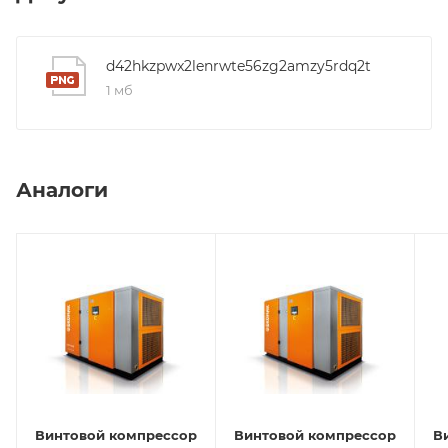
d42hkzpwx2lenrwte56zg2amzy5rdq2t
1 мб
Аналоги
Винтовой компрессор
Винтовой компрессор
В