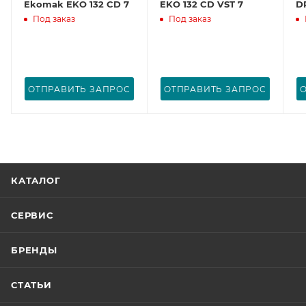
Ekomak EKO 132 CD 7
EKO 132 CD VST 7
D
Под заказ
Под заказ
ОТПРАВИТЬ ЗАПРОС
ОТПРАВИТЬ ЗАПРОС
КАТАЛОГ
СЕРВИС
БРЕНДЫ
СТАТЬИ