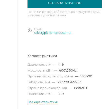
ОТПРАВИТЬ ЗАПРОС
Наши менеджеры обязательно свяжутся с вами
и уточнят условия заказа
E-MAIL
sales@pk-kompressor.ru
Характеристики
Давление, атм
—
4-9
Мощность, кВт
—
400V/50Hz
Производительность, л/мин
—
180000
Габариты, мм
—
3385*2834*2793
Страна происхождения
—
Бельгия
Давление, атм
—
4-9
Все характеристики