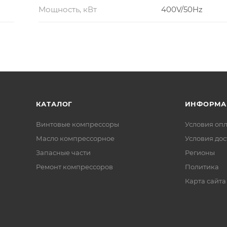
Мощность, кВт
400V/50Hz
КАТАЛОГ
ИНФОРМА
Винтовые компрессоры
Условия оп
Масло компрессорное
Условия дос
Запасные части
Регионы
Ремонт компрессоров
Политика
Карта сайта