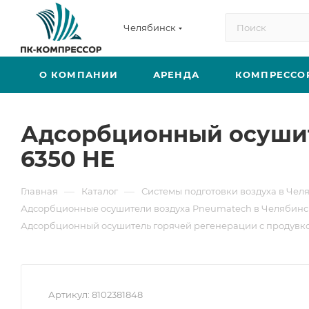
Челябинск
О КОМПАНИИ
АРЕНДА
КОМПРЕССО
Адсорбционный осушит
6350 HE
—
—
Главная
Каталог
Системы подготовки воздуха в Чел
Адсорбционные осушители воздуха Pneumatech в Челябинс
Адсорбционный осушитель горячей регенерации с продувко
Артикул:
8102381848