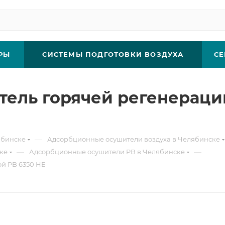
РЫ
СИСТЕМЫ ПОДГОТОВКИ ВОЗДУХА
СЕ
ель горячей регенерации
—
ябинске
Адсорбционные осушители воздуха в Челябинске
—
—
ке
Адсорбционные осушители PB в Челябинске
й PB 6350 HE