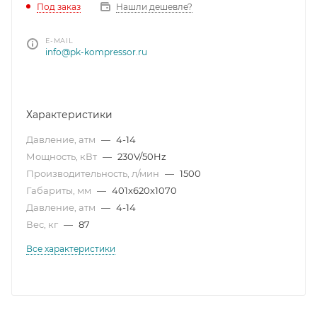
Под заказ
Нашли дешевле?
E-MAIL
info@pk-kompressor.ru
Характеристики
Давление, атм
—
4-14
Мощность, кВт
—
230V/50Hz
Производительность, л/мин
—
1500
Габариты, мм
—
401x620x1070
Давление, атм
—
4-14
Вес, кг
—
87
Все характеристики