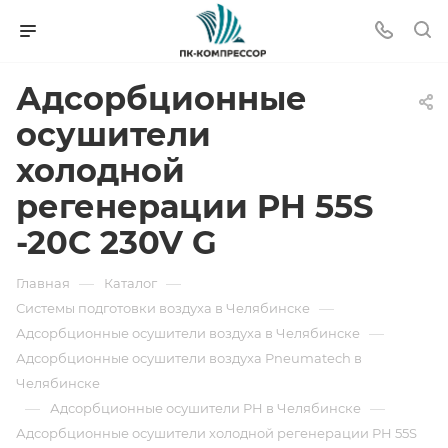
Адсорбционные
осушители
холодной
регенерации PH 55S
-20C 230V G
—
—
Главная
Каталог
—
Системы подготовки воздуха в Челябинске
—
Адсорбционные осушители воздуха в Челябинске
Адсорбционные осушители воздуха Pneumatech в
Челябинске
—
—
Адсорбционные осушители PH в Челябинске
Адсорбционные осушители холодной регенерации PH 55S