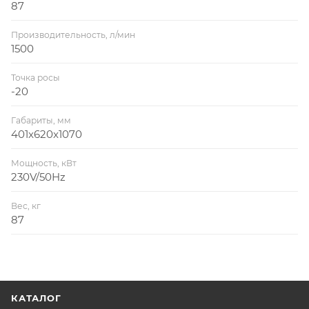
87
Производительность, л/мин
1500
Точка росы
-20
Габариты, мм
401x620x1070
Мощность, кВт
230V/50Hz
Вес, кг
87
КАТАЛОГ